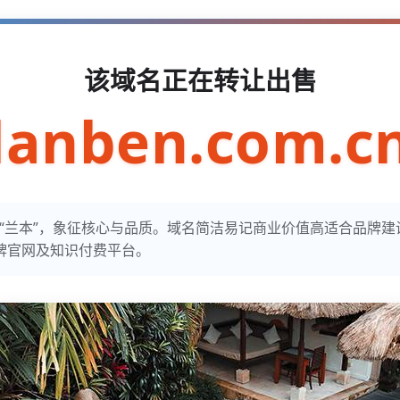
该域名正在转让出售
lanben.com.c
揽本”或“兰本”，象征核心与品质。域名简洁易记商业价值高适合品牌
牌官网及知识付费平台。